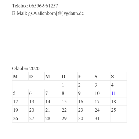
Telefax: 06596-961257
E-Mail: gs.wallenborn[@]vgdaun.de
Oktober 2020
M
D
M
D
F
S
S
1
2
3
4
5
6
7
8
9
10
11
12
13
14
15
16
17
18
19
20
21
22
23
24
25
26
27
28
29
30
31