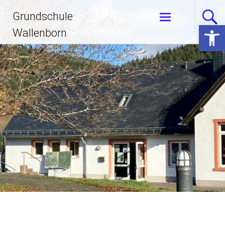
Zum
Grundschule
Inhalt
Open 
springen
Wallenborn