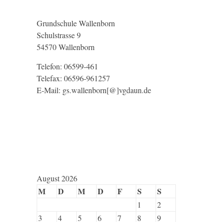
Grundschule Wallenborn
Schulstrasse 9
54570 Wallenborn
Telefon: 06599-461
Telefax: 06596-961257
E-Mail: gs.wallenborn[@]vgdaun.de
August 2026
M
D
M
D
F
S
S
1
2
3
4
5
6
7
8
9